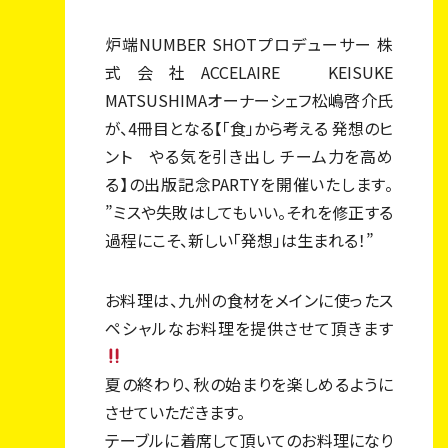
私たちについて
炉端NUMBER SHOTプロデューサー 株
式会社ACCELAIRE KEISUKE
事業内容
MATSUSHIMAオーナーシェフ松嶋啓介氏
が、4冊目となる【「食」から考える 発想のヒ
店舗一覧
ント やる気を引き出し チーム力を高め
採用情報
る】の出版記念PARTYを開催いたします。
”ミスや失敗はしてもいい。それを修正する
スタッフ紹介
過程にこそ、新しい「発想」は生まれる！”
エントリー・お問い合わせ
お料理は、九州の食材をメインに使ったス
ペシャルなお料理を提供させて頂きます
夏の終わり、秋の始まりを楽しめるように
させていただきます。
テーブルに着席して頂いてのお料理になり