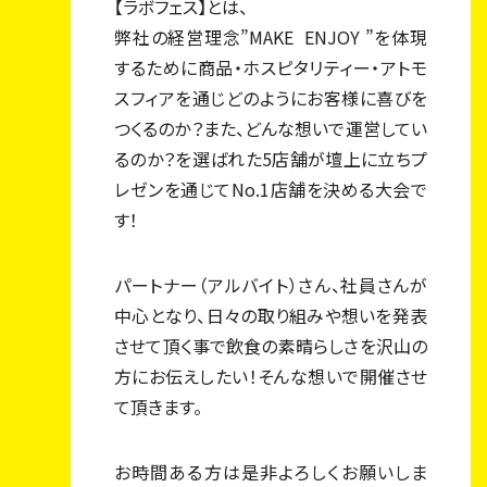
【ラボフェス】とは、
弊社の経営理念”MAKE
ENJOY ”を体現
するために商品・ホスピタリティー・アトモ
スフィアを通じどのようにお客様に喜びを
つくるのか？また、どんな想いで運営してい
トップページ
るのか？を選ばれた5店舗が壇上に立ちプ
フーマンジャーナル
レゼンを通じてNo.1店舗を決める大会で
す！
私たちについて
事業内容
パートナー（アルバイト）さん、社員さんが
中心となり、日々の取り組みや想いを発表
店舗一覧
させて頂く事で飲食の素晴らしさを沢山の
採用情報
方にお伝えしたい！そんな想いで開催させ
て頂きます。
スタッフ紹介
エントリー・お問い合わせ
お時間ある方は是非よろしくお願いしま