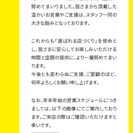
努めてまいりました。皆さまから頂戴した
温かいお言葉やご支援は、スタッフ一同の
トップページ
大きな励みとなっております。
フーマンジャーナル
これからも「選ばれる店づくり」を使命と
私たちについて
し、皆さまに安心してお楽しみいただける
事業内容
時間と空間の提供に、より一層努めてまい
ります。
店舗一覧
今後とも変わらぬご支援、ご愛顧のほど、
採用情報
何卒よろしくお願い申し上げます。
スタッフ紹介
なお、年末年始の営業スケジュールにつき
エントリー・お問い合わせ
ましては、以下の画像にてご案内しており
ます。ご来店の際はご確認いただけますと
幸いです。