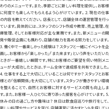
わりのメニューです。また、季節ごとに新しい料理を提供し、お客様
に何度でも楽しんでもらえるよう心がけています。 2. 現在の仕事
の内容を教えてください。 店長として、店舗全体の運営管理を行っ
ています。具体的には、スタッフのシフト作成や教育、売上管理、在
庫管理、そしてお客様対応が主な業務です。また、新メニューの開
発や販促企画にも携わり、店舗の魅力を高める努力をしています。
3. 働く中で一番楽しかった経験は？ スタッフと一緒にイベントを企
画し、お客様から「楽しかった」「また来ます」という声をいただいた
ときが一番嬉しい瞬間です。特にお客様のご要望を伺い特別メニ
ューが大成功したときは、チーム全体で達成感を共有できました。
4. 仕事をする上で大切にしていることは何ですか？ スタッフとお客
様との「信頼関係」を大切にしています。スタッフが働きやすい環境
を整えることで、自然とお客様に対するサービスの質も向上しま
す。また、お客様一人ひとりに寄り添った接客を心がけています。 5.
休みの日の過ごし方や趣味は？ 休日は飲食店巡りや旅行をして、
新しい料理やサービスを学び、店舗運営に活かすヒントを探してい