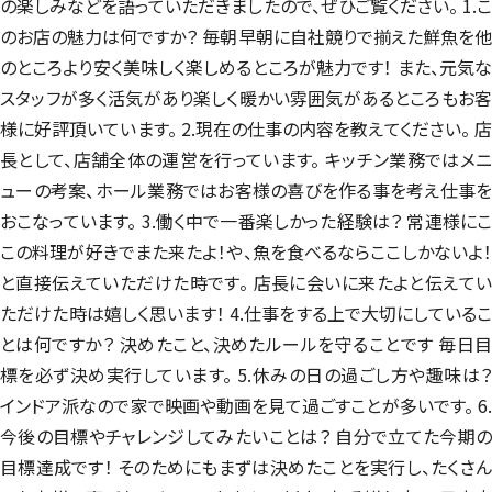
の楽しみなどを語っていただきましたので、ぜひご覧ください。 1.こ
のお店の魅力は何ですか？ 毎朝早朝に自社競りで揃えた鮮魚を他
のところより安く美味しく楽しめるところが魅力です！ また、元気な
スタッフが多く活気があり楽しく暖かい雰囲気があるところもお客
様に好評頂いています。 2.現在の仕事の内容を教えてください。 店
長として、店舗全体の運営を行っています。 キッチン業務ではメニ
ューの考案、ホール業務ではお客様の喜びを作る事を考え仕事を
おこなっています。 3.働く中で一番楽しかった経験は？ 常連様にこ
この料理が好きでまた来たよ！や、魚を食べるならここしかないよ！
と直接伝えていただけた時です。 店長に会いに来たよと伝えてい
ただけた時は嬉しく思います！ 4.仕事をする上で大切にしているこ
とは何ですか？ 決めたこと、決めたルールを守ることです 毎日目
標を必ず決め実行しています。 5.休みの日の過ごし方や趣味は？
インドア派なので家で映画や動画を見て過ごすことが多いです。 6.
今後の目標やチャレンジしてみたいことは？ 自分で立てた今期の
目標達成です！ そのためにもまずは決めたことを実行し、たくさん