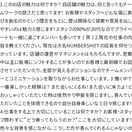
1.このお店の魅力は何ですか？ 自店舗の魅力は、何と言ってもチー
ムワークの良さだと思ってます！ お客様やスタッフへどんな風に喜
びを創るのかという理念をもとに、歴は関係なく提案や意見を出し
やすいのは魅力と感じます！スタッフの90%が20代なのでプライベ
ートも一緒に過ごすメンバーも多いです ( 笑 ) 2.現在の仕事の内
容を教えてください。 現在は大名NUMBERSHOTの店長を仰せつ
かっています。 店舗の運営やマネジメントはもちろんですが、営業
中は主に板場にシフトすることが多いのでお客様と最前線でお話
させていただいたり、全部が見えるポジションなのでチームメンバ
ーとコミニケーションを取りながらお仕事しています。 3.働く中で
一番楽しかった経験は？ また会いにくるね！また会いに来たよ！と
おっしゃっていただいた時は俄然やり甲斐を感じますし、喜んでい
ただいたことを体感できるので自分自身楽しいなと日々感じます！
4.仕事をする上で大切にしていることは何ですか？ お客様・スタッ
フ問わずに"どう帰ってもらうのか？"ここを大切にしています！
色々な背景を感じながら、こうした方が喜んでくれるんじゃないの