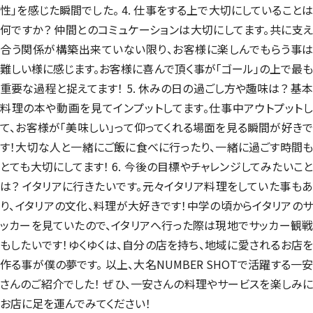
性」を感じた瞬間でした。 4. 仕事をする上で大切にしていることは
何ですか？ 仲間とのコミュケーションは大切にしてます。共に支え
合う関係が構築出来ていない限り、お客様に楽しんでもらう事は
難しい様に感じます。お客様に喜んで頂く事が「ゴール」の上で最も
重要な過程と捉えてます！ 5. 休みの日の過ごし方や趣味は？ 基本
料理の本や動画を見てインプットしてます。仕事中アウトプットし
て、お客様が「美味しい」って仰ってくれる場面を見る瞬間が好きで
す！大切な人と一緒にご飯に食べに行ったり、一緒に過ごす時間も
とても大切にしてます！ 6. 今後の目標やチャレンジしてみたいこと
は？ イタリアに行きたいです。元々イタリア料理をしていた事もあ
り、イタリアの文化、料理が大好きです！中学の頃からイタリアのサ
ッカーを見ていたので、イタリアへ行った際は現地でサッカー観戦
もしたいです！ゆくゆくは、自分の店を持ち、地域に愛されるお店を
作る事が僕の夢です。 以上、大名NUMBER SHOTで活躍する一安
さんのご紹介でした！ ぜひ、一安さんの料理やサービスを楽しみに
お店に足を運んでみてください！