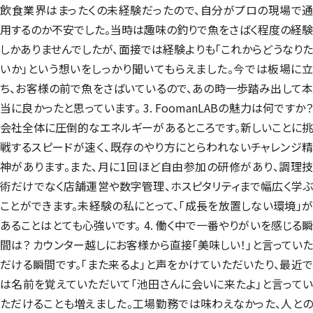
飲食業界はまったくの未経験だったので、自分がプロの現場で通
用するのか不安でした。当時は趣味の釣りで魚をさばく程度の経験
しかありませんでしたが、面接では経験よりも「これからどうなりた
いか」という想いをしっかり聞いてもらえました。今では板場に立
ち、お客様の前で魚をさばいているので、あの時一歩踏み出して本
当に良かったと思っています。 3. FoomanLABの魅力は何ですか？
会社全体に圧倒的なエネルギーがあるところです。新しいことに挑
戦するスピードが速く、既存のやり方にとらわれないチャレンジ精
神があります。また、月に1回ほど自由参加の研修があり、調理技
術だけでなく店舗運営や数字管理、ホスピタリティまで幅広く学ぶ
ことができます。未経験の私にとって、「成長を放置しない環境」が
あることはとても心強いです。 4. 働く中で一番やりがいを感じる瞬
間は？ カウンター越しにお客様から直接「美味しい！」と言っていた
だける瞬間です。「また来るよ」と声をかけていただいたり、最近で
は名前を覚えていただいて「池田さんに会いに来たよ」と言ってい
ただけることも増えました。工場勤務では味わえなかった、人との