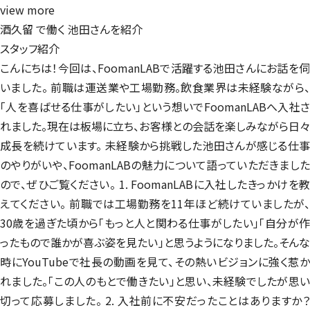
view more
酒久留 で働く
池田さんを紹介
スタッフ紹介
こんにちは！今回は、FoomanLABで活躍する池田さんにお話を伺
いました。 前職は運送業や工場勤務。飲食業界は未経験ながら、
「人を喜ばせる仕事がしたい」という想いでFoomanLABへ入社さ
れました。現在は板場に立ち、お客様との会話を楽しみながら日々
成長を続けています。 未経験から挑戦した池田さんが感じる仕事
のやりがいや、FoomanLABの魅力について語っていただきました
ので、ぜひご覧ください。 1. FoomanLABに入社したきっかけを教
えてください。 前職では工場勤務を11年ほど続けていましたが、
30歳を過ぎた頃から「もっと人と関わる仕事がしたい」「自分が作
ったもので誰かが喜ぶ姿を見たい」と思うようになりました。そんな
時にYouTubeで社長の動画を見て、その熱いビジョンに強く惹か
れました。「この人のもとで働きたい」と思い、未経験でしたが思い
切って応募しました。 2. 入社前に不安だったことはありますか？