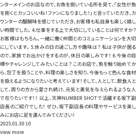
ンターメインのお店なので、お魚を捌いている所を見て、「女性が魚
を捌くとカッコいいね！ファンになりました！」と言っていただき、カ
ウンターの醍醐味を感じていただき、お客様も私自身も楽しく嬉し
い時間でした。 4.仕事をする上で大切にしていることは何ですか？
お客様はもちろん、一緒に働く仲間とのコミュニケーションを大切
にしています。 5.休みの日の過ごし方や趣味は？ 私は子供が居る
ので、家族でお出かけをするのが、休日の楽しみです！ 6.今後の目
標やチャレンジしてみたいことは？ このお店で、魚を触り始めてか
ら、包丁を扱うことや、料理の楽しさを知り、今後もっと色んな食材
を扱えるようになりたいと考えています！そして、人として、飲食人と
して、周りの方から愛され続け、元気と勇気を与えられるような人
で在りたいです！！ 以上、天神NUMBER SHOTで活躍する坂下副
店長のご紹介でした！ ぜひ、坂下副店長の料理やサービスを楽し
みにお店に足を運んでみてください！
2025.01.30
10
view more