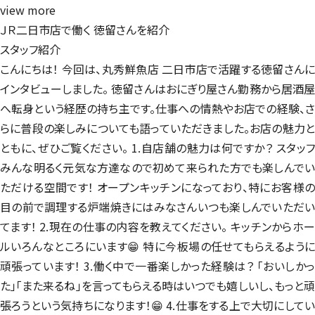
view more
ＪＲ二日市店で働く
徳留さんを紹介
スタッフ紹介
こんにちは！ 今回は、丸秀鮮魚店 二日市店で活躍する徳留さんに
インタビューしました。 徳留さんはおにぎり屋さん勤務から居酒屋
へ転身という経歴の持ち主です。仕事への情熱やお店での経験、さ
らに普段の楽しみについても語っていただきました。お店の魅力と
ともに、ぜひご覧ください。 1.自店舗の魅力は何ですか？ スタッフ
みんな明るく元気な方達なので初めて来られた方でも楽しんでい
ただける空間です！ オープンキッチンになっており、特にお客様の
目の前で調理する炉端焼きにはみなさんいつも楽しんでいただい
てます！ 2.現在の仕事の内容を教えてください。 キッチンからホー
ルいろんなところにいます😁 特に今板場の任せてもらえるように
頑張っています！ 3.働く中で一番楽しかった経験は？ 「おいしかっ
た」「また来るね」を言ってもらえる時はいつでも嬉しいし、もっと頑
張ろうという気持ちになります！😁 4.仕事をする上で大切にしてい