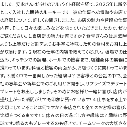
ました。 安永さんは当社のアルバイト経験を経て、２０２５年に新卒
として入社した期待のルーキーです。 彼の仕事への情熱やお店で
の経験について、詳しくお聞きしました。 お店の魅力や普段の仕事
内容、そして日々の楽しみなどを語っていただきましたので、ぜひ
ご覧ください。 1.自店舗の魅力は何ですか？ 食堂ぎんみは居酒屋
よりも上質だけど割烹よりお手軽に吟味した旬の食材をお召し上
がり頂けます。 2.現在の仕事の内容を教えてください。 板場での仕
込み、キッチンでの調理、ホールでの接客まで、店舗全体の業務に
携わっています。料理と接客の両面から、お店づくりに関わっていま
す。 3.働く中で一番楽しかった経験は？ お客様との会話の中で、会
社の忘年会や新年会でのご利用とお聞きし、サプライズでデザート
プレートをお出ししました。その時にお客様と一緒に喜び、店内が
盛り上がった瞬間がとても印象に残っています！ 4.仕事をする上で
大切にしていることは何ですか？ 来店された全てのお客様の喜び、
笑顔をつくる事です！ 5.休みの日の過ごし方や趣味は？ 趣味は野
球です。観るのもプレーするのも好きで、チームワークの大切さを