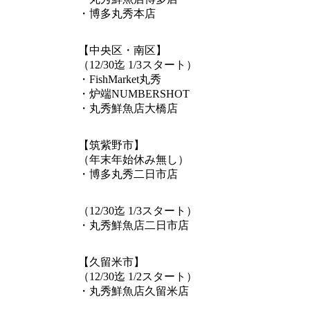
・博多丸秀本店
【中央区・南区】
（12/30迄 1/3スタート）
トップページ
・FishMarket丸秀
・炉端NUMBERSHOT
フーマンジャーナル
・丸秀鮮魚店大橋店
私たちについて
【筑紫野市】
事業内容
（年末年始休み無し）
・博多丸秀二日市店
店舗一覧
採用情報
（12/30迄 1/3スタート）
・丸秀鮮魚店二日市店
スタッフ紹介
エントリー・お問い合わせ
【久留米市】
（12/30迄 1/2スタート）
・丸秀鮮魚店久留米店