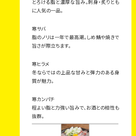
事業内容
とろける脂と濃厚な旨み。刺身・炙りとも
に人気の一品。
店舗一覧
採用情報
寒サバ
脂のノリは一年で最高潮。しめ鯖や焼きで
スタッフ紹介
旨さが際立ちます。
エントリー・お問い合わせ
寒ヒラメ
冬ならではの上品な甘みと弾力のある身
質が魅力。
寒カンパチ
程よい脂と力強い旨みで、お酒との相性も
抜群。