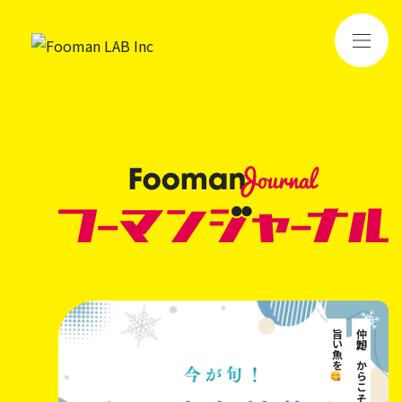
旨い魚を
仲卸だからこそ