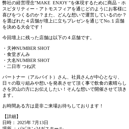
弊社の経営理念”MAKE
ENJOY ”を体現するために商品・ホ
スピタリティー・アトモスフィアを通じどのようにお客様に
喜びをつくるのか？また、どんな想いで運営しているのか？
を選ばれた４店舗が壇上に立ちプレゼンを通じてNo.１店舗
を決める大会です！
今回壇上に残った店舗は以下の４店舗です。
・天神NUMBER SHOT
・食堂ぎんみ
・大名NUMBER SHOT
・二日市 つね沢
パートナー（アルバイト）さん、社員さんが中心となり、
日々の取り組みや想いを発表させて頂く事で飲食の素晴らし
さを沢山の方にお伝えしたい！そんな想いで開催させて頂き
ます。
お時間ある方は是非ご来場お待ちしております！
【詳細】
日時： 2025年 7月13日
場所 ：パピヨン24ガスホール